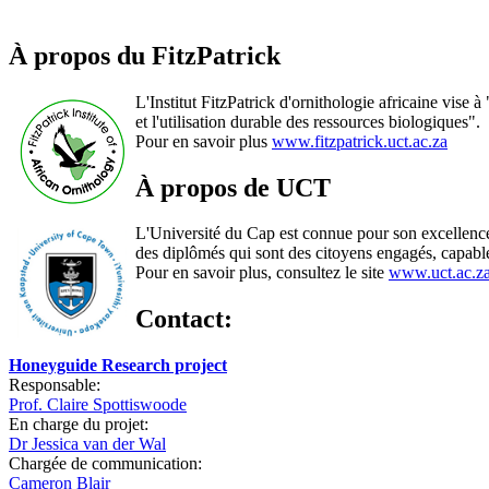
À propos du FitzPatrick
L'Institut FitzPatrick d'ornithologie africaine vise 
et l'utilisation durable des ressources biologiques".
Pour en savoir plus
www.fitzpatrick.uct.ac.za
À propos de UCT
L'Université du Cap est connue pour son excellence
des diplômés qui sont des citoyens engagés, capables 
Pour en savoir plus, consultez le site
www.uct.ac.z
Contact:
Honeyguide Research project
Responsable:
Prof. Claire Spottiswoode
En charge du projet:
Dr Jessica van der Wal
Chargée de communication:
Cameron Blair