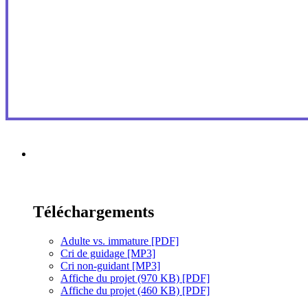
Téléchargements
Adulte vs. immature [PDF]
Cri de guidage [MP3]
Cri non-guidant [MP3]
Affiche du projet (970 KB) [PDF]
Affiche du projet (460 KB) [PDF]